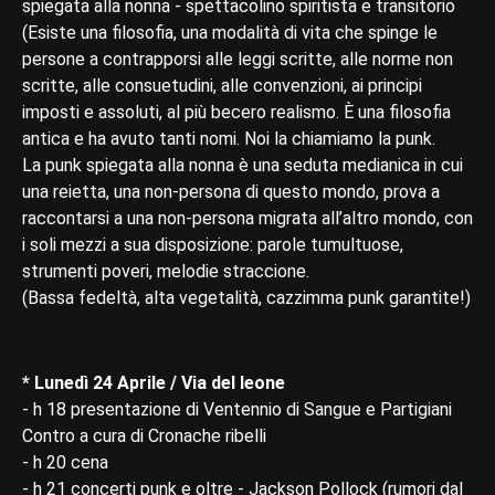
spiegata alla nonna - spettacolino spiritista e transitorio
(Esiste una filosofia, una modalità di vita che spinge le
persone a contrapporsi alle leggi scritte, alle norme non
scritte, alle consuetudini, alle convenzioni, ai principi
imposti e assoluti, al più becero realismo. È una filosofia
antica e ha avuto tanti nomi. Noi la chiamiamo la punk.
La punk spiegata alla nonna è una seduta medianica in cui
una reietta, una non-persona di questo mondo, prova a
raccontarsi a una non-persona migrata all’altro mondo, con
i soli mezzi a sua disposizione: parole tumultuose,
strumenti poveri, melodie straccione.
(Bassa fedeltà, alta vegetalità, cazzimma punk garantite!)
* Lunedì 24 Aprile / Via del leone
- h 18 presentazione di Ventennio di Sangue e Partigiani
Contro a cura di Cronache ribelli
- h 20 cena
- h 21 concerti punk e oltre - Jackson Pollock (rumori dal