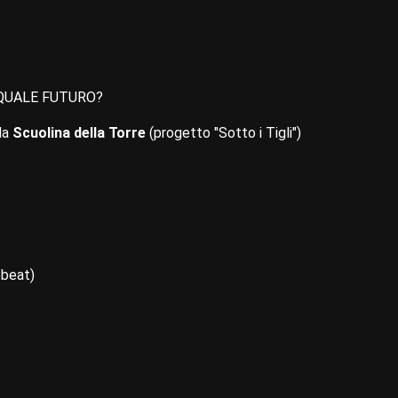
: QUALE FUTURO?
lla
Scuolina della Torre
(progetto "Sotto i Tigli")
obeat)