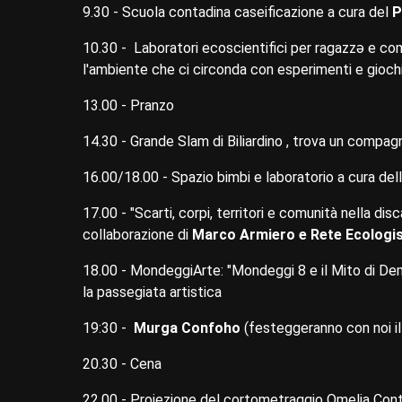
9.30 - Scuola contadina caseificazione a cura del
P
10.30 - Laboratori ecoscientifici per ragazzə e co
l'ambiente che ci circonda con esperimenti e giochi
13.00 - Pranzo
14.30 - Grande Slam di Biliardino , trova un compagn
16.00/18.00 - Spazio bimbi e laboratorio a cura del
17.00 - "Scarti, corpi, territori e comunità nella di
collaborazione di
Marco Armiero e Rete Ecologi
18.00 - MondeggiArte: "Mondeggi 8 e il Mito di De
la passegiata artistica
19:30 -
Murga Confoho
(festeggeranno con noi i
20.30 - Cena
22.00 - Proiezione del cortometraggio Omelia Cont