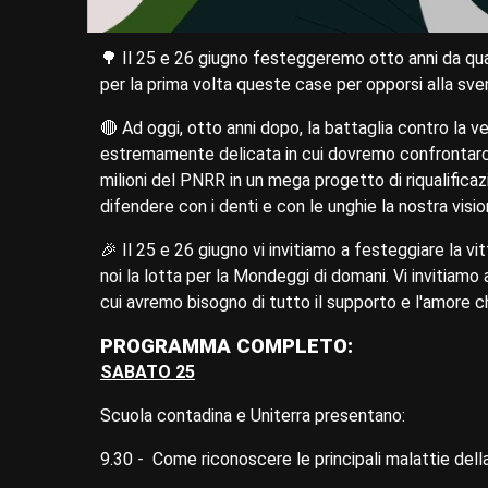
🌳 Il 25 e 26 giugno festeggeremo otto anni da q
per la prima volta queste case per opporsi alla sv
🔴 Ad oggi, otto anni dopo, la battaglia contro la v
estremamente delicata in cui dovremo confrontarci 
milioni del PNRR in un mega progetto di riqualificaz
difendere con i denti e con le unghie la nostra visi
🎉 Il 25 e 26 giugno vi invitiamo a festeggiare la v
noi la lotta per la Mondeggi di domani. Vi invitiamo a
cui avremo bisogno di tutto il supporto e l'amore c
PROGRAMMA COMPLETO:
SABATO 25
Scuola contadina e Uniterra presentano:
9.30 - Come riconoscere le principali malattie dell