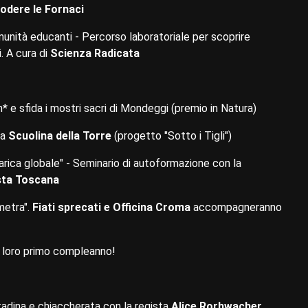
odere le Fornaci
munità educanti - Percorso laboratoriale per scoprire
. A cura di
Scienza Radicata
* e sfida i mostri sacri di Mondeggi (premio in Natura)
la
Scuolina della Torre
(progetto "Sotto i Tigli")
scarica globale" - Seminario di autoformazione con la
sta Toscana
metra".
Fiati sprecati e Officina Croma
accompagneranno
l loro primo compleanno!
adina e chiaccherata con la regista
Alice Rorhwacher