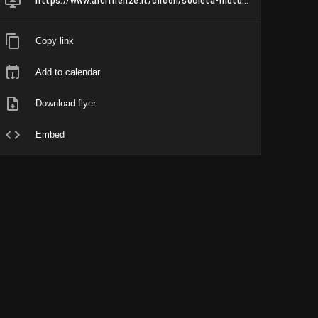
https://www.arcifirenze.it/circoli/societa-mutuo-soccorso-peretola/
Copy link
Add to calendar
Download flyer
Embed