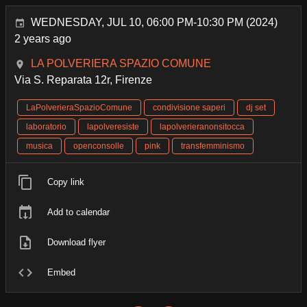
WEDNESDAY, JUL 10, 06:00 PM-10:30 PM (2024)
2 years ago
LA POLVERIERA SPAZIO COMUNE
Via S. Reparata 12r, Firenze
LaPolverieraSpazioComune
condivisione saperi
dj set
laboratorio
lapolveresiste
lapolverieranonsitocca
musica
openconsolle
pink
transfemminismo
Copy link
Add to calendar
Download flyer
Embed