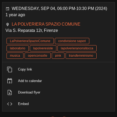
WEDNESDAY, SEP 04, 06:00 PM-10:30 PM (2024)
1 year ago
LA POLVERIERA SPAZIO COMUNE
Via S. Reparata 12r, Firenze
LaPolverieraSpazioComune
condivisione saperi
laboratorio
lapolveresiste
lapolverieranonsitocca
musica
openconsolle
pink
transfemminismo
Copy link
Add to calendar
Download flyer
Embed