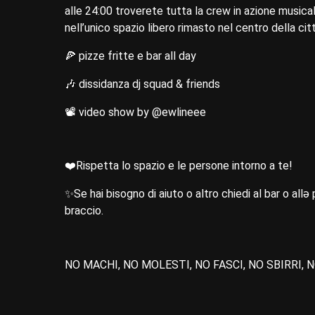
alle 24:00 troverete tutta la crew in azione music
nell’unico spazio libero rimasto nel centro della citt
🍕 pizze fritte e bar all day
🎶 dissidanza dj squad & friends
📽️ video show by @ewlineee
❤️Rispetta lo spazio e le persone intorno a te!
✨Se hai bisogno di aiuto o altro chiedi al bar o all
braccio.
NO MACHI, NO MOLESTI, NO FASCI, NO SBIRRI,