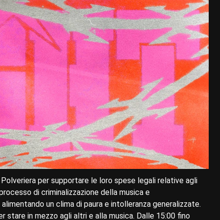
olveriera per supportare le loro spese legali relative agli
rocesso di criminalizzazione della musica e
alimentando un clima di paura e intolleranza generalizzate.
r stare in mezzo agli altri e alla musica. Dalle 15:00 fino