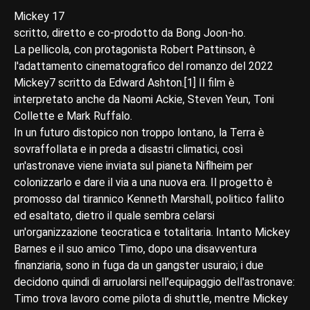
Mickey 17
scritto, diretto e co-prodotto da Bong Joon-ho.
La pellicola, con protagonista Robert Pattinson, è
l'adattamento cinematografico del romanzo del 2022
Mickey7 scritto da Edward Ashton.[1] Il film è
interpretato anche da Naomi Ackie, Steven Yeun, Toni
Collette e Mark Ruffalo.
In un futuro distopico non troppo lontano, la Terra è
sovraffollata e in preda a disastri climatici, così
un'astronave viene inviata sul pianeta Niflheim per
colonizzarlo e dare il via a una nuova era. Il progetto è
promosso dal tirannico Kenneth Marshall, politico fallito
ed esaltato, dietro il quale sembra celarsi
un'organizzazione teocratica e totalitaria. Intanto Mickey
Barnes e il suo amico Timo, dopo una disavventura
finanziaria, sono in fuga da un gangster usuraio; i due
decidono quindi di arruolarsi nell'equipaggio dell'astronave:
Timo trova lavoro come pilota di shuttle, mentre Mickey