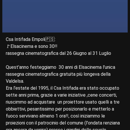
Csa Intifada Empoli🇵🇸:
🚩Elsacinema e sono 30!!
rassegna cinematografica dal 26 Giugno al 31 Luglio
Quest'anno festeggiamo 30 anni di Elsacinema l'unica
rassegna cinematografica gratuita più longeva della
Valdelsa.
Era l'estate del 1995, il Csa Intifada era stato occupato
sette anni prima, grazie a varie iniziative ,cene concerti,
riuscimmo ad acquistare un proiettore usato quelli a tre
obbiettivi, pesantissimo per posizionarlo e metterlo a
fuoco servivano almeno 1 ora!!, così iniziammo le
proiezioni con il patrocinio del comune (l'ondata renziana
era ancora da venire) presso i giardini delle scuole