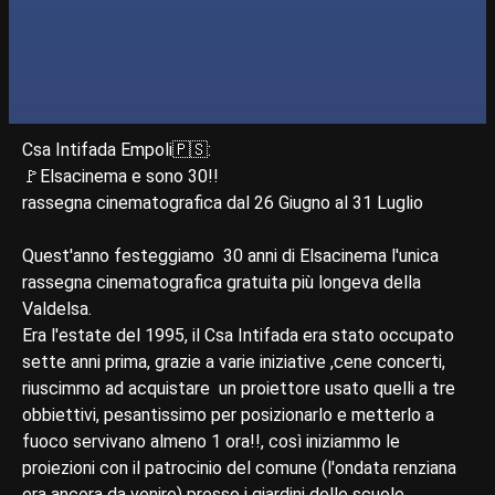
Csa Intifada Empoli🇵🇸:
🚩Elsacinema e sono 30!!
rassegna cinematografica dal 26 Giugno al 31 Luglio
Quest'anno festeggiamo 30 anni di Elsacinema l'unica
rassegna cinematografica gratuita più longeva della
Valdelsa.
Era l'estate del 1995, il Csa Intifada era stato occupato
sette anni prima, grazie a varie iniziative ,cene concerti,
riuscimmo ad acquistare un proiettore usato quelli a tre
obbiettivi, pesantissimo per posizionarlo e metterlo a
fuoco servivano almeno 1 ora!!, così iniziammo le
proiezioni con il patrocinio del comune (l'ondata renziana
era ancora da venire) presso i giardini delle scuole