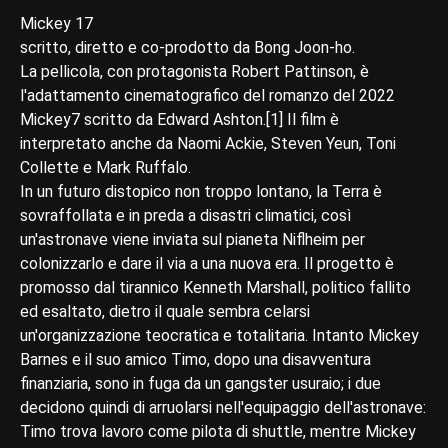
Mickey 17
scritto, diretto e co-prodotto da Bong Joon-ho.
La pellicola, con protagonista Robert Pattinson, è
l'adattamento cinematografico del romanzo del 2022
Mickey7 scritto da Edward Ashton.[1] Il film è
interpretato anche da Naomi Ackie, Steven Yeun, Toni
Collette e Mark Ruffalo.
In un futuro distopico non troppo lontano, la Terra è
sovraffollata e in preda a disastri climatici, così
un'astronave viene inviata sul pianeta Niflheim per
colonizzarlo e dare il via a una nuova era. Il progetto è
promosso dal tirannico Kenneth Marshall, politico fallito
ed esaltato, dietro il quale sembra celarsi
un'organizzazione teocratica e totalitaria. Intanto Mickey
Barnes e il suo amico Timo, dopo una disavventura
finanziaria, sono in fuga da un gangster usuraio; i due
decidono quindi di arruolarsi nell'equipaggio dell'astronave:
Timo trova lavoro come pilota di shuttle, mentre Mickey