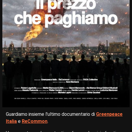
Guardiamo insieme l'ultimo documentario di
Greenpeace
Italia
e
ReCommon
.