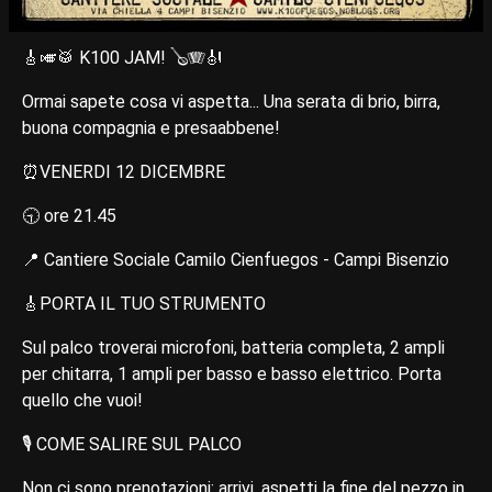
🎸🎺🥁 K100 JAM! 🪕🪗🎻
Ormai sapete cosa vi aspetta... Una serata di brio, birra,
buona compagnia e presaabbene!
⏰VENERDI 12 DICEMBRE
🕤 ore 21.45
📍 Cantiere Sociale Camilo Cienfuegos - Campi Bisenzio
🎸PORTA IL TUO STRUMENTO
Sul palco troverai microfoni, batteria completa, 2 ampli
per chitarra, 1 ampli per basso e basso elettrico. Porta
quello che vuoi!
🎙 COME SALIRE SUL PALCO
Non ci sono prenotazioni: arrivi, aspetti la fine del pezzo in