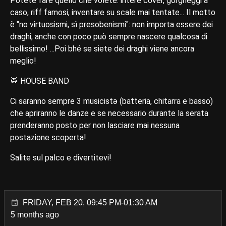
Potete fare quello che volete: intere cover, gorgheggi a
caso, riff famosi, inventare su scale mai tentate... Il motto
è "no virtuosismi, sì presobenismi": non importa essere dei
draghi, anche con poco può sempre nascere qualcosa di
bellissimo! ...Poi bhé se siete dei draghi viene ancora
meglio!
🥁 HOUSE BAND
Ci saranno sempre 3 musicistə (batteria, chitarra e basso)
che apriranno le danze e se necessario durante la serata
prenderanno posto per non lasciare mai nessuna
postazione scoperta!
Salite sul palco e divertitevi!
FRIDAY, FEB 20, 09:45 PM-01:30 AM
5 months ago