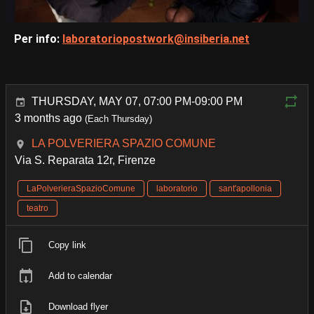
Per info:
laboratoriopostwork@insiberia.net
THURSDAY, MAY 07, 07:00 PM-09:00 PM
3 months ago
(Each Thursday)
LA POLVERIERA SPAZIO COMUNE
Via S. Reparata 12r, Firenze
LaPolverieraSpazioComune
laboratorio
sant'apollonia
teatro
Copy link
Add to calendar
Download flyer