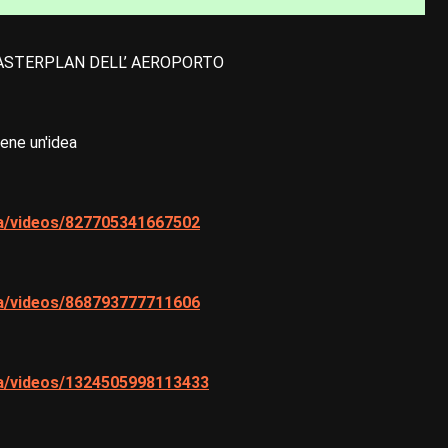
ASTERPLAN DELL’ AEROPORTO
tene un'idea
na/videos/827705341667502
na/videos/868793777711606
na/videos/1324505998113433