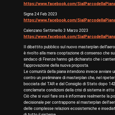
https://www.facebook.com/SialParcodellaPia
Signa 24 Feb 2023
https://www.facebook.com/SialParcodellaPia
Calenzano Settimello 3 Marzo 2023
https://www.facebook.com/SialParcodellaPia
Il dibattito pubblico sul nuovo masterplan dell’ae
è rivolto alla mera cooptazione di consenso che sul 
sindaco di Firenze hanno già dichiarato che i cantie
l’approvazione della nuova proposta.
Le comunità della piana intendono invece avviare u
contro un preliminare di masterplan che, nel ripe
bocciata dal TAR e dal Consiglio di Stato dopo 142 
conclamate condizioni della crisi di sistema in att
Ciò che si vuol fare ora è informare realmente la p
decisionale per contrapporre al masterplan dell’ae
delle complesse relazioni ecosistemiche e insedia
di tutto il sistema.