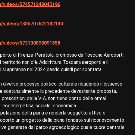
na/videos/574571248045196
na/videos/1385707622182140
na/videos/573130898091858
roporto di Firenze-Peretola, promosso da Toscana Aeroporti,
territorio non c’è. Addirittura Toscana aeroporti e il
ri si apriranno nel 2024 dando quindi per scontata
n diverso processo politico-culturale ribadendo il dissenso
tere sostanzialmente la precedente devastante proposta,
prescrizioni della VIA, non tiene conto delle ormai
o : ecoenergetica, sociale, economica.
opolazione della piana e renderla soggetto attivo e
roporto un progetto della piana fondato sul riconoscimento
tive generate dal parco agroecologico quale cuore centrale