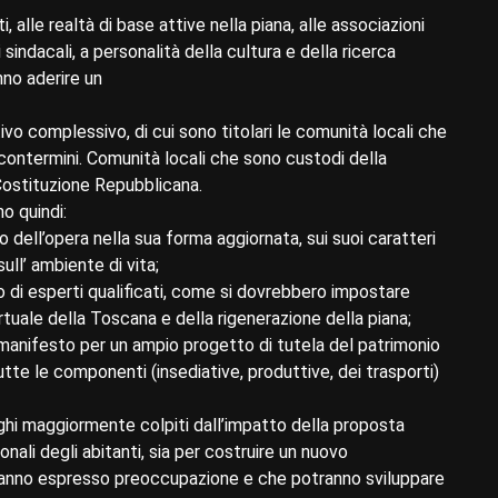
, alle realtà di base attive nella piana, alle associazioni
sindacali, a personalità della cultura e della ricerca
nno aderire un
vo complessivo, di cui sono titolari le comunità locali che
e contermini. Comunità locali che sono custodi della
 Costituzione Repubblicana.
o quindi:
ato dell’opera nella sua forma aggiornata, sui suoi caratteri
sull’ ambiente di vita;
to di esperti qualificati, come si dovrebbero impostare
rtuale della Toscana e della rigenerazione della piana;
 manifesto per un ampio progetto di tutela del patrimonio
tte le componenti (insediative, produttive, dei trasporti)
uoghi maggiormente colpiti dall’impatto della proposta
ionali degli abitanti, sia per costruire un nuovo
hanno espresso preoccupazione e che potranno sviluppare