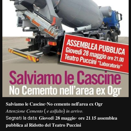
𝐒𝐚𝐥𝐯𝐢𝐚𝐦𝐨 𝐥𝐞 𝐂𝐚𝐬𝐜𝐢𝐧𝐞-𝐍𝐨 𝐜𝐞𝐦𝐞𝐧𝐭𝐨 𝐧𝐞𝐥𝐥'𝐚𝐫𝐞𝐚 𝐞𝐱 𝐎𝐠𝐫
𝐴𝑡𝑡𝑒𝑛𝑧𝑖𝑜𝑛𝑒 𝐶𝑒𝑚𝑒𝑛𝑡𝑜 ( 𝑒 𝑎𝑠𝑙𝑓𝑎𝑙𝑡𝑜) 𝑖𝑛 𝑎𝑟𝑟𝑖𝑣𝑜.
Segnati la data: 𝐆𝐢𝐨𝐯𝐞𝐝ì 𝟐𝟖 𝐦𝐚𝐠𝐠𝐢𝐨- 𝐨𝐫𝐞 𝟐𝟏.𝟏𝟓 𝐚𝐬𝐬𝐞𝐦𝐛𝐥𝐞𝐚
𝐩𝐮𝐛𝐛𝐥𝐢𝐜𝐚 𝐚𝐥 𝐑𝐢𝐝𝐨𝐭𝐭𝐨 𝐝𝐞𝐥 𝐓𝐞𝐚𝐭𝐫𝐨 𝐏𝐮𝐜𝐜𝐢𝐧𝐢