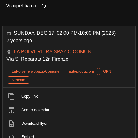
Vi aspettiamo… 🐺
SUNDAY, DEC 17, 02:00 PM-10:00 PM (2023)
2 years ago
LA POLVERIERA SPAZIO COMUNE
Via S. Reparata 12r, Firenze
LaPolverieraSpazioComune
autoproduzioni
GKN
Mercato
Copy link
Add to calendar
Download flyer
Embed