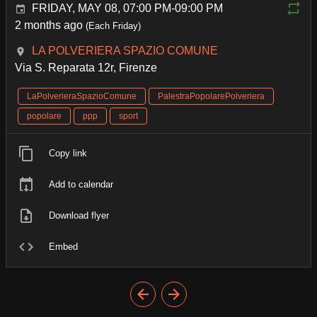
FRIDAY, MAY 08, 07:00 PM-09:00 PM
2 months ago
(Each Friday)
LA POLVERIERA SPAZIO COMUNE
Via S. Reparata 12r, Firenze
LaPolverieraSpazioComune
PalestraPopolarePolveriera
popolare
ppp
sport
Copy link
Add to calendar
Download flyer
Embed