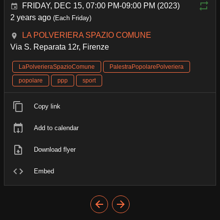
FRIDAY, DEC 15, 07:00 PM-09:00 PM (2023)
2 years ago
(Each Friday)
LA POLVERIERA SPAZIO COMUNE
Via S. Reparata 12r, Firenze
LaPolverieraSpazioComune
PalestraPopolarePolveriera
popolare
ppp
sport
Copy link
Add to calendar
Download flyer
Embed