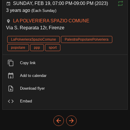
SUNDAY, FEB 19, 07:00 PM-09:00 PM (2023)
3 years ago
(Each Sunday)
LA POLVERIERA SPAZIO COMUNE
Via S. Reparata 12r, Firenze
LaPolverieraSpazioComune
PalestraPopolarePolveriera
popolare
ppp
sport
Copy link
Add to calendar
Download flyer
Embed