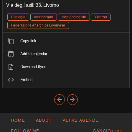
Via degli asili 33, Livorno
Ecologia
anarchismo
lotte ecologiste
Livorno
Federazione Anarchica Livornese
Copy link
Add to calendar
Download flyer
Embed
HOME
ABOUT
ALTRE AGENDE
FOLLOW ME
GANCIO
1.19.0