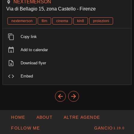
NEXTEMERSON
Via di Bellagio 15, zona Castello - Firenze
nextemerson
film
cinema
kin8
proiezioni
Copy link
Add to calendar
Download flyer
Embed
HOME
ABOUT
ALTRE AGENDE
FOLLOW ME
GANCIO
1.19.0