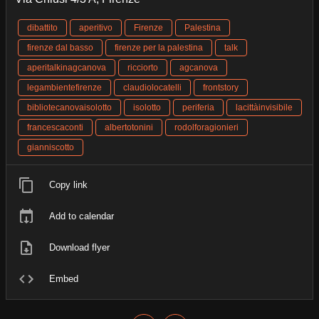
dibattito
aperitivo
Firenze
Palestina
firenze dal basso
firenze per la palestina
talk
aperitalkinagcanova
ricciorto
agcanova
legambientefirenze
claudiolocatelli
frontstory
bibliotecanovaisolotto
isolotto
periferia
lacittàinvisibile
francescaconti
albertotonini
rodolforagionieri
gianniscotto
Copy link
Add to calendar
Download flyer
Embed