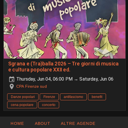
Sgrana e (Tra)balla 2026 – Tre giorni di musica
e cultura popolare XXII ed.
Thursday, Jun 04, 06:00 PM → Saturday, Jun 06
CPA Firenze sud
Danze popolari
Firenze
antifascismo
benefit
cena popolare
concerto
HOME
ABOUT
ALTRE AGENDE