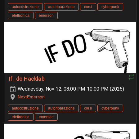
autocostruzione
autoriparazione
corsi
cyberpunk
elettronica
emerson
If_do Hacklab
Wednesday, Nov 12, 08:00 PM-10:00 PM (2025)
NextEmerson
autocostruzione
autoriparazione
corsi
cyberpunk
elettronica
emerson