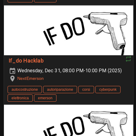
If_do Hacklab
Wednesday, Dec 31, 08:00 PM-10:00 PM (2025)
NextEmerson
autocostruzione
autoriparazione
corsi
cyberpunk
elettronica
emerson