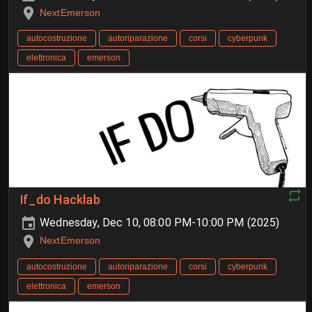
NextEmerson
autocostruzione
autoriparazione
corsi
cyberpunk
elettronica
emerson
If_do Hacklab
Wednesday, Dec 10, 08:00 PM-10:00 PM (2025)
NextEmerson
autocostruzione
autoriparazione
corsi
cyberpunk
elettronica
emerson