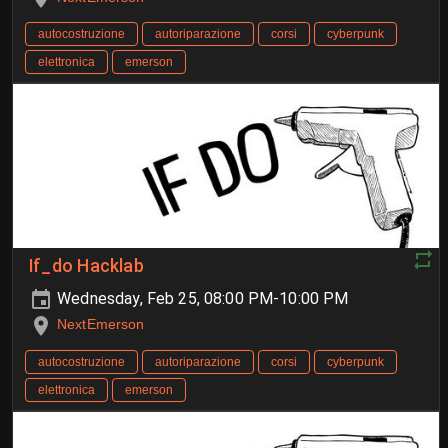
autocostruzione
autoriparazione
corsi
cyberpunk
elettronica
emerson
If_do Hacklab
Wednesday, Feb 25, 08:00 PM-10:00 PM
NextEmerson
autocostruzione
autoriparazione
corsi
cyberpunk
elettronica
emerson