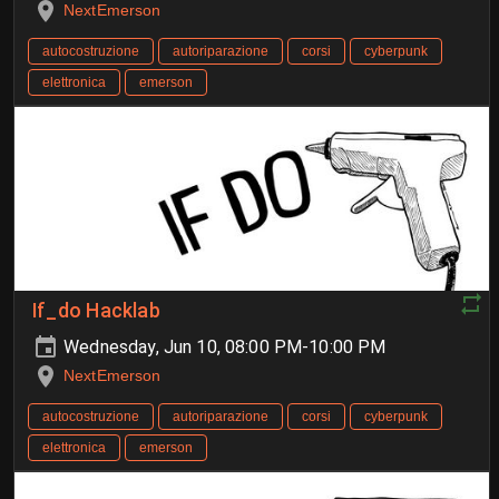
NextEmerson
autocostruzione
autoriparazione
corsi
cyberpunk
elettronica
emerson
If_do Hacklab
Wednesday, Jun 10, 08:00 PM-10:00 PM
NextEmerson
autocostruzione
autoriparazione
corsi
cyberpunk
elettronica
emerson