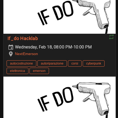
If_do Hacklab
Wednesday, Feb 18, 08:00 PM-10:00 PM
NextEmerson
autocostruzione
autoriparazione
corsi
cyberpunk
elettronica
emerson