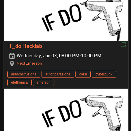
If_do Hacklab
Wednesday, Jun 03, 08:00 PM-10:00 PM
NextEmerson
autocostruzione
autoriparazione
corsi
cyberpunk
elettronica
emerson