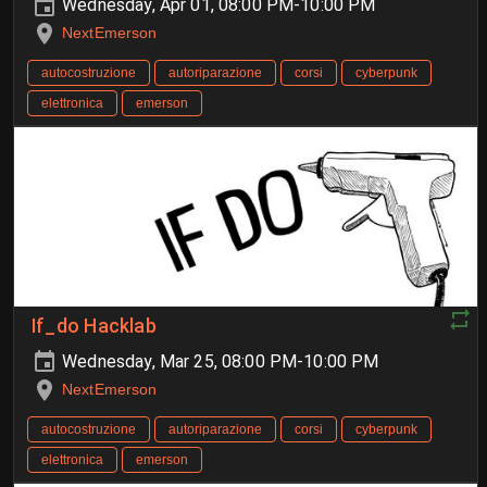
Wednesday, Apr 01, 08:00 PM-10:00 PM
NextEmerson
autocostruzione
autoriparazione
corsi
cyberpunk
elettronica
emerson
If_do Hacklab
Wednesday, Mar 25, 08:00 PM-10:00 PM
NextEmerson
autocostruzione
autoriparazione
corsi
cyberpunk
elettronica
emerson