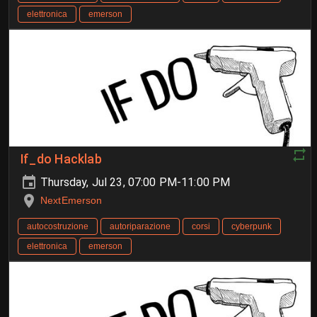
elettronica
emerson
If_do Hacklab
Thursday, Jul 23, 07:00 PM-11:00 PM
NextEmerson
autocostruzione
autoriparazione
corsi
cyberpunk
elettronica
emerson