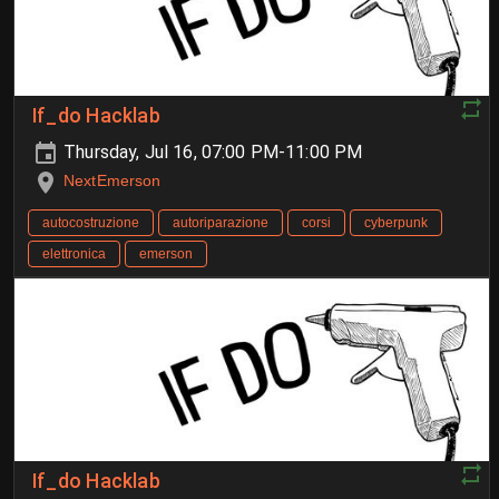
If_do Hacklab
Thursday, Jul 16, 07:00 PM-11:00 PM
NextEmerson
autocostruzione
autoriparazione
corsi
cyberpunk
elettronica
emerson
If_do Hacklab