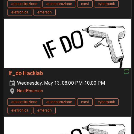
autocostruzione
autoriparazione
corsi
cyberpunk
elettronica
emerson
If_do Hacklab
Wednesday, May 13, 08:00 PM-10:00 PM
NextEmerson
autocostruzione
autoriparazione
corsi
cyberpunk
elettronica
emerson