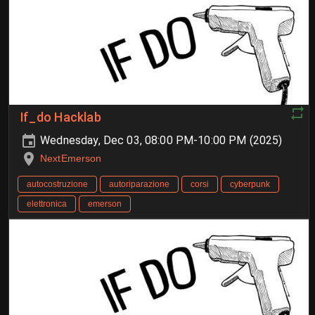
If_do Hacklab
Wednesday, Dec 03, 08:00 PM-10:00 PM (2025)
NextEmerson
autocostruzione
autoriparazione
corsi
cyberpunk
elettronica
emerson