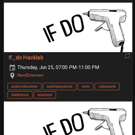
If_do Hacklab
Thursday, Jun 25, 07:00 PM-11:00 PM
NextEmerson
autocostruzione
autoriparazione
corsi
cyberpunk
elettronica
emerson