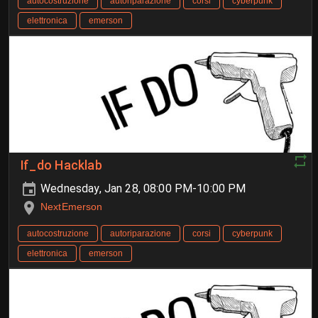
autocostruzione
autoriparazione
corsi
cyberpunk
elettronica
emerson
If_do Hacklab
Wednesday, Jan 28, 08:00 PM-10:00 PM
NextEmerson
autocostruzione
autoriparazione
corsi
cyberpunk
elettronica
emerson