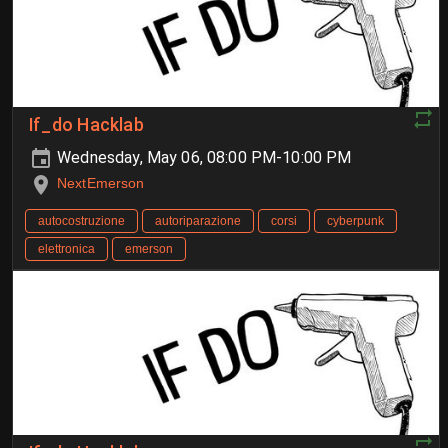
If_do Hacklab
Wednesday, May 06, 08:00 PM-10:00 PM
NextEmerson
autocostruzione
autoriparazione
corsi
cyberpunk
elettronica
emerson