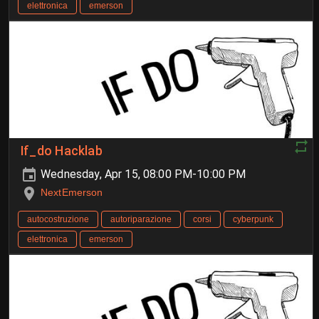
elettronica
emerson
If_do Hacklab
Wednesday, Apr 15, 08:00 PM-10:00 PM
NextEmerson
autocostruzione
autoriparazione
corsi
cyberpunk
elettronica
emerson