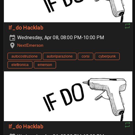
If_do Hacklab
Wednesday, Apr 08, 08:00 PM-10:00 PM
NextEmerson
autocostruzione
autoriparazione
corsi
cyberpunk
elettronica
emerson
If_do Hacklab