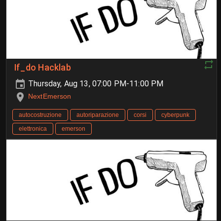
If_do Hacklab
Thursday, Aug 13, 07:00 PM-11:00 PM
NextEmerson
autocostruzione
autoriparazione
corsi
cyberpunk
elettronica
emerson