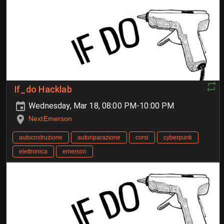
If_do Hacklab
Wednesday, Mar 18, 08:00 PM-10:00 PM
NextEmerson
autocostruzione
autoriparazione
corsi
cyberpunk
elettronica
emerson