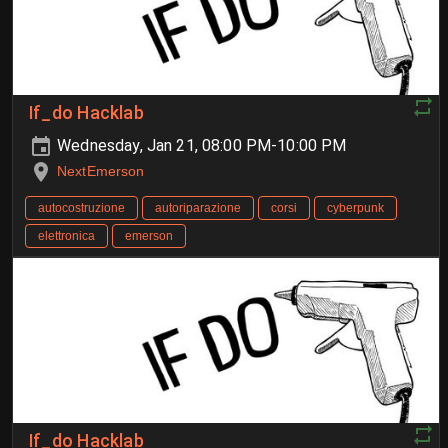
If_do Hacklab
Wednesday, Jan 21, 08:00 PM-10:00 PM
NextEmerson
autocostruzione
autoriparazione
corsi
cyberpunk
elettronica
emerson
If_do Hacklab