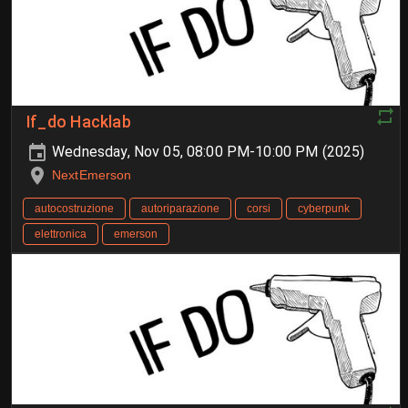
If_do Hacklab
Wednesday, Nov 05, 08:00 PM-10:00 PM (2025)
NextEmerson
autocostruzione
autoriparazione
corsi
cyberpunk
elettronica
emerson