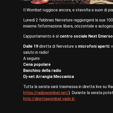
Il Wombat ruggisce ancora, e stavolta a suon di p
Lunedi 2 febbraio Nervature raggiungerà la sua 100
insieme l’informazione libera, orizzontale e autoges
L’appuntamento è al
centro sociale
Next Emerso
Dalle 19
diretta di Nervature a
microfoni aperti:
v
saluto in radio!
A seguire:
Cena popolare
Banchino della radio
Dj-set Arrangia Meccanica
Tutta la serata sarà trasmessa in diretta live su 
https://radiowombat.net/
). Durante la serata potete
http://direttawombat.vado.li/