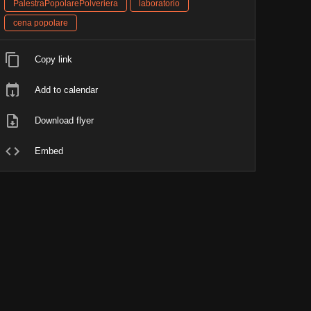
PalestraPopolarePolveriera
laboratorio
cena popolare
Copy link
Add to calendar
Download flyer
Embed