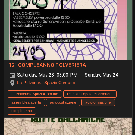
12° COMPLEANNO POLVERIERA
Saturday, May 23, 03:00 PM → Sunday, May 24
La Polveriera Spazio Comune
LaPolverieraSpazioComune
PalestraPopolarePolveriera
assemblea aperta
autocostruzione
autoformazione
compleanno