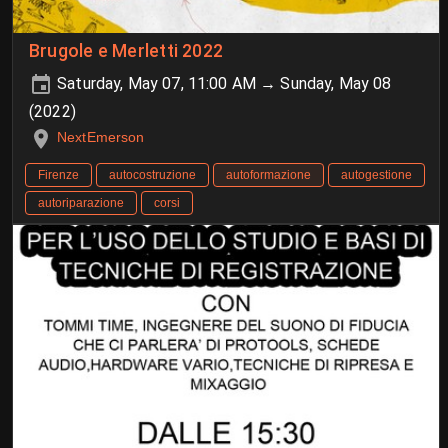
Brugole e Merletti 2022
Saturday, May 07, 11:00 AM → Sunday, May 08
(2022)
NextEmerson
Firenze
autocostruzione
autoformazione
autogestione
autoriparazione
corsi