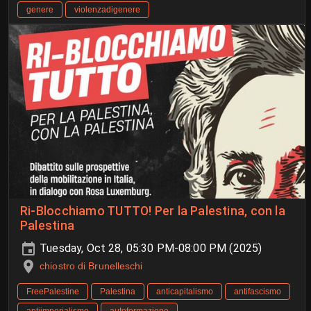
genere
violenzadigenere
Ri-Blocchiamo TUTTO! Per la Palestina, con la
Palestina
Tuesday, Oct 28, 05:30 PM-08:00 PM (2025)
chiostro di Brunelleschi
FreePalestine
Palestina
anticapitalismo
antifascismo