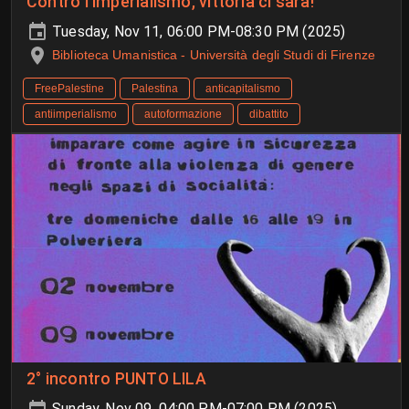
Contro l'imperialismo, vittoria ci sarà!
Tuesday, Nov 11, 06:00 PM-08:30 PM (2025)
Biblioteca Umanistica - Università degli Studi di Firenze
FreePalestine
Palestina
anticapitalismo
antiimperialismo
autoformazione
dibattito
2° incontro PUNTO LILA
Sunday, Nov 09, 04:00 PM-07:00 PM (2025)