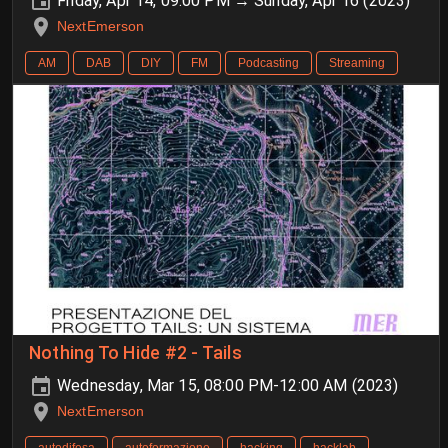
Friday, Apr 14, 09:00 PM → Sunday, Apr 16 (2023)
NextEmerson
AM
DAB
DIY
FM
Podcasting
Streaming
Nothing To Hide #2 - Tails
Wednesday, Mar 15, 08:00 PM-12:00 AM (2023)
NextEmerson