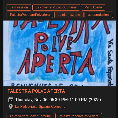
Jam session
LaPolverieraSpazioComune
MicroAperto
PalestraPopolarePolveriera
autoformazione
autoproduzioni
PALESTRA POLVE APERTA
Thursday, Nov 06, 06:30 PM-11:00 PM (2025)
La Polveriera Spazio Comune
LaPolverieraSpazioComune
PalestraPopolarePolveriera