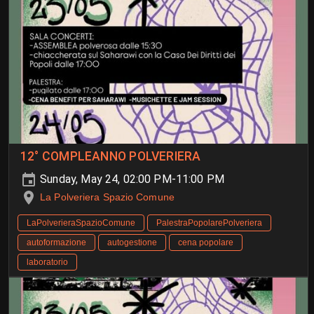
12° COMPLEANNO POLVERIERA
Sunday, May 24, 02:00 PM-11:00 PM
La Polveriera Spazio Comune
LaPolverieraSpazioComune
PalestraPopolarePolveriera
autoformazione
autogestione
cena popolare
laboratorio