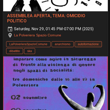
ASSEMBLEA APERTA, TEMA: OMICIDIO
POLITICO
Saturday, Nov 29, 01:45 PM-07:00 PM (2025)
La Polveriera Spazio Comune
LaPolverieraSpazioComune
anarchismo
autoformazione
dibattito
ska