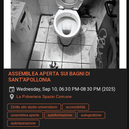
ASSEMBLEA APERTA SUI BAGNI DI
SANT'APOLLONIA
Wednesday, Sep 10, 06:30 PM-08:30 PM (2025)
La Polveriera Spazio Comune
Diritto allo studio universitario
accessibilità
assemblea aperta
autoformazione
autogestione
autoriparazione