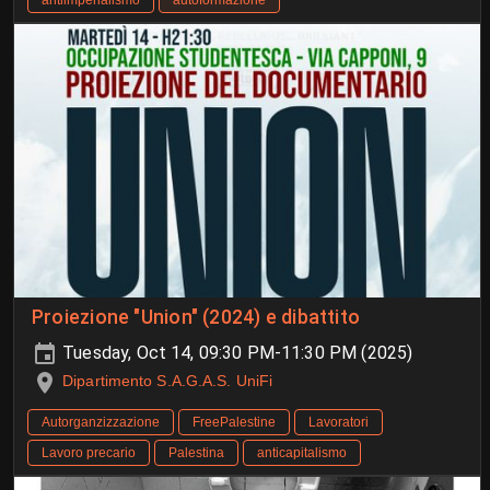
antiimperialismo
autoformazione
Proiezione "Union" (2024) e dibattito
Tuesday, Oct 14, 09:30 PM-11:30 PM (2025)
Dipartimento S.A.G.A.S. UniFi
Autorganzizzazione
FreePalestine
Lavoratori
Lavoro precario
Palestina
anticapitalismo