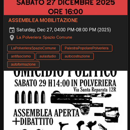
ASSEMBLEA MOBILITAZIONE
Saturday, Dec 27, 04:00 PM-08:00 PM (2025)
La Polveriera Spazio Comune
LaPolverieraSpazioComune
PalestraPopolarePolveriera
antifascismo
aulastudio
autocostruzione
autoformazione