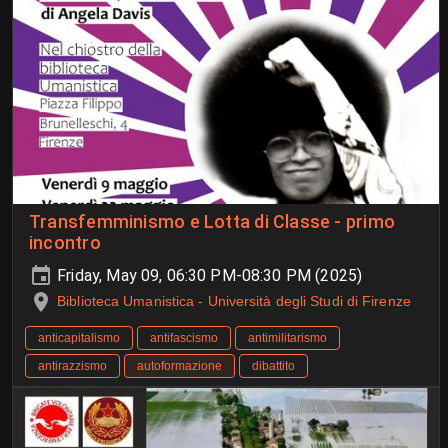
Transfemminismo e Lotta di Classe - primo
incontro
Friday, May 09, 06:30 PM-08:30 PM (2025)
Biblioteca Umanistica - Università degli Studi di Firenze
anticapitalismo
antifascismo
antimilitarismo
antirazzismo
autoformazione
dibattito