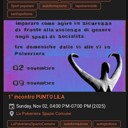
Sport popolare
autoformazione
lapolveresiste
sant'apollonia
1° incontro PUNTO LILA
Sunday, Nov 02, 04:00 PM-07:00 PM (2025)
La Polveriera Spazio Comune
LaPolverieraSpazioComune
autoformazione
autogestione