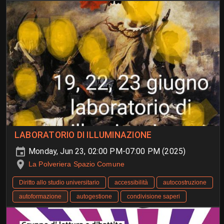
LABORATORIO DI ILLUMINAZIONE
Monday, Jun 23, 02:00 PM-07:00 PM (2025)
La Polveriera Spazio Comune
Diritto allo studio universitario
accessibilità
autocostruzione
autoformazione
autogestione
condivisione saperi