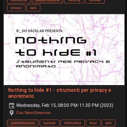
autodifesa
autoformazione
hacking
hacklab
privacy
tails
Nothing to hide #1 - strumenti per privacy e
anonimato
Wednesday, Feb 15, 08:00 PM-11:30 PM (2023)
Csa Next-Emerson
autoformazione
hacklab
informatica
linux
tails