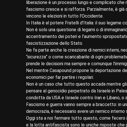
liberazione è un processo lungo e complicato che n
fascismo cresce e si rafforza. Parzialmente, è già q
vincono le elezioni in tutto l’Occidente.
In Italia è al potere Fratelli d’Italia: il suo legame 
Non è solo una questione di legami o di immaginario
accentramento dei poteri e l’aumento spropositato
fascistizzazione dello Stato.
Ne fa parte anche la creazione di nemici interni, ne
“sicurezza” o come scaricabarile di ogni problematica
prende le decisioni ma sempre e comunque l’immigr
Nel mentre Casapound propone la deportazione degli 
economici per far partire i regolari.
Non è un caso che tutto questo accada mentre gli Sta
pensare al genocidio perpetrato da Israele in Palest
condotta da USA e Israele contro Iran e Libano, o a
Fascismo e guerra vanno sempre a braccetto: in uno
democrazia, è necessario avere un nemico interno su
Oggi sta a noi fermare tutto questo, come fecero i 
e la lotta antifascista sono le uniche risposte che