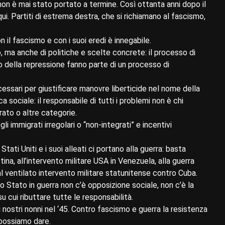
on è mai stato portato a termine. Così ottanta anni dopo il
ui. Partiti di estrema destra, che si richiamano al fascismo,
con il fascismo e con i suoi eredi è innegabile.
, ma anche di politiche e scelte concrete: il processo di
 della repressione fanno parte di un processo di
cessari per giustificare manovre liberticide nel nome della
 sociale: il responsabile di tutti i problemi non è chi
ato o altre categorie.
immigrati irregolari o “non-integrati” e incentivi
ti Uniti e i suoi alleati ci portano alla guerra: basta
ina, all’intervento militare USA in Venezuela, alla guerra
l ventilato intervento militare statunitense contro Cuba.
 Stato in guerra non c’è opposizione sociale, non c’è la
 cui ributtare tutte le responsabilità.
nostri nonni nel ‘45. Contro fascismo e guerra la resistenza
 possiamo dare.