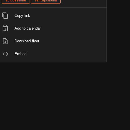
autogestione
sant'apollonia
Copy link
Add to calendar
Download flyer
Embed