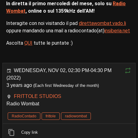
In diretta il primo mercoledì del mese, solo su
Radio
Wombat
, online o sul 1359kHz dell'AM!
Interagite con noi visitando il pad
direttawombat.vado.li
oppure mandando una mail a radiocontado(at)
insiberia.net
Ascolta
QUI
tutte le puntate :)
WEDNESDAY, NOV 02, 02:30 PM-04:30 PM
(2022)
3 years ago
(Each first Wednesday of the month)
FRITTOLE STUDIOS
Radio Wombat
RadioContado
frittole
radiowombat
Copy link