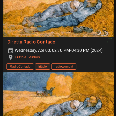
Diretta Radio Contado
Wednesday, Apr 03, 02:30 PM-04:30 PM (2024)
Frittole Studios
RadioContado
frittole
radiowombat