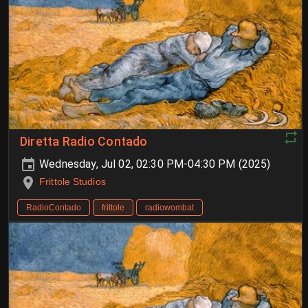
Diretta Radio Contado
Wednesday, Jul 02, 02:30 PM-04:30 PM (2025)
Frittole Studios
RadioContado
frittole
radiowombat