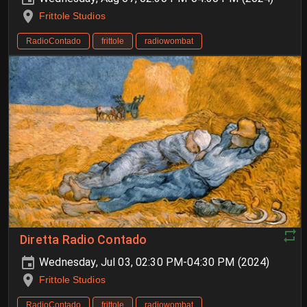
Frittole Studios
RadioContado
frittole
radiowombat
Diretta Radio Contado
Wednesday, Jul 03, 02:30 PM-04:30 PM (2024)
Frittole Studios
RadioContado
frittole
radiowombat