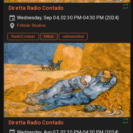
Diretta Radio Contado
Wednesday, Sep 04, 02:30 PM-04:30 PM (2024)
Frittole Studios
RadioContado
frittole
radiowombat
Diretta Radio Contado
Wednesday, Aug 07, 02:30 PM-04:30 PM (2024)