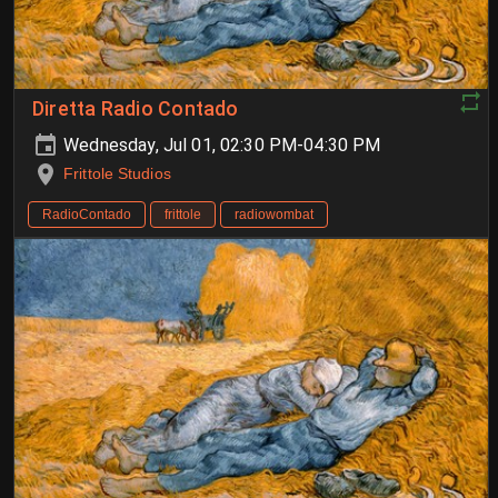
Diretta Radio Contado
Wednesday, Jul 01, 02:30 PM-04:30 PM
Frittole Studios
RadioContado
frittole
radiowombat