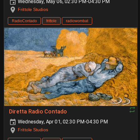
Wednesday, May 06, 02:30 PM-04:30 PM
Frittole Studios
RadioContado
frittole
radiowombat
Diretta Radio Contado
Wednesday, Apr 01, 02:30 PM-04:30 PM
Frittole Studios