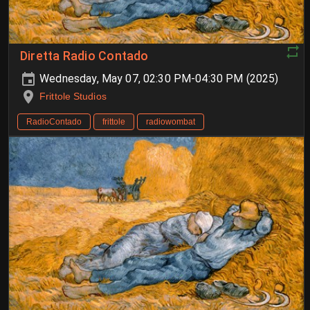
Diretta Radio Contado
Wednesday, May 07, 02:30 PM-04:30 PM (2025)
Frittole Studios
RadioContado
frittole
radiowombat