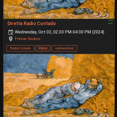
Diretta Radio Contado
Wednesday, Oct 02, 02:30 PM-04:30 PM (2024)
Frittole Studios
RadioContado
frittole
radiowombat