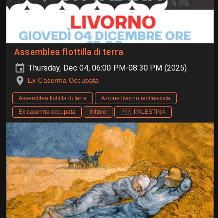
Assemblea flottilla di terra
Thursday, Dec 04, 06:00 PM-08:30 PM (2025)
Ex-Caserma Occupata
Assemblea flottilla di terra
Azione livorno antifascista
Ex caserma occupata
frittole
🇵🇸 PALESTINA