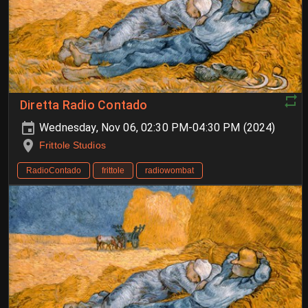
Diretta Radio Contado
Wednesday, Nov 06, 02:30 PM-04:30 PM (2024)
Frittole Studios
RadioContado
frittole
radiowombat