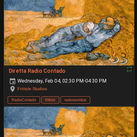
Diretta Radio Contado
Wednesday, Feb 04, 02:30 PM-04:30 PM
Frittole Studios
RadioContado
frittole
radiowombat