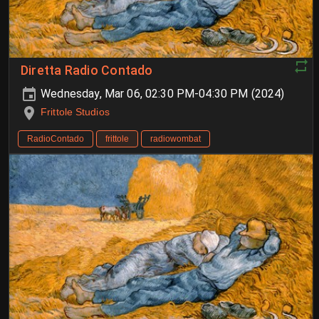
Diretta Radio Contado
Wednesday, Mar 06, 02:30 PM-04:30 PM (2024)
Frittole Studios
RadioContado
frittole
radiowombat