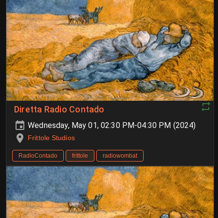
Diretta Radio Contado
Wednesday, May 01, 02:30 PM-04:30 PM (2024)
Frittole Studios
RadioContado
frittole
radiowombat