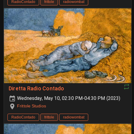
RadioContado
frittole
radiowombat
Diretta Radio Contado
Wednesday, May 10, 02:30 PM-04:30 PM (2023)
Frittole Studios
RadioContado
frittole
radiowombat