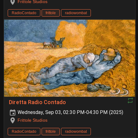
Frittole Studios
RadioContado
frittole
radiowombat
Diretta Radio Contado
Wednesday, Sep 03, 02:30 PM-04:30 PM (2025)
Frittole Studios
RadioContado
frittole
radiowombat