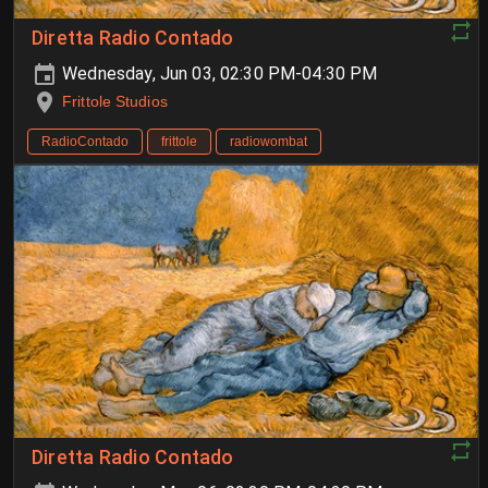
Diretta Radio Contado
Wednesday, Jun 03, 02:30 PM-04:30 PM
Frittole Studios
RadioContado
frittole
radiowombat
Diretta Radio Contado