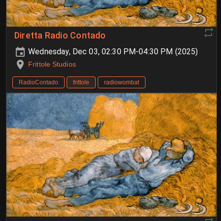
Diretta Radio Contado
Wednesday, Dec 03, 02:30 PM-04:30 PM (2025)
Frittole Studios
RadioContado
frittole
radiowombat