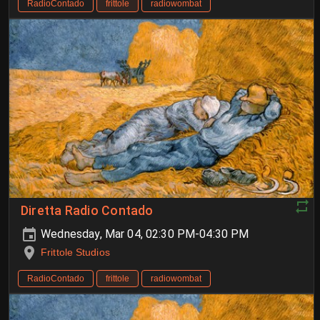
RadioContado
frittole
radiowombat
Diretta Radio Contado
Wednesday, Mar 04, 02:30 PM-04:30 PM
Frittole Studios
RadioContado
frittole
radiowombat