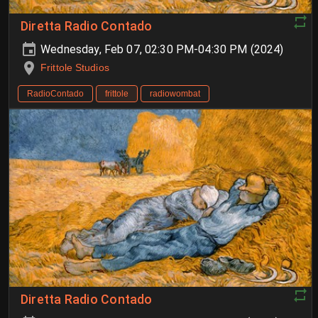
Diretta Radio Contado
Wednesday, Feb 07, 02:30 PM-04:30 PM (2024)
Frittole Studios
RadioContado
frittole
radiowombat
Diretta Radio Contado