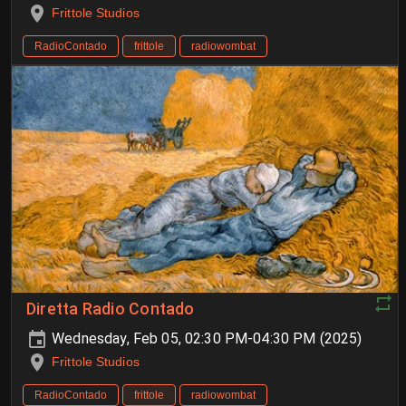
Frittole Studios
RadioContado
frittole
radiowombat
Diretta Radio Contado
Wednesday, Feb 05, 02:30 PM-04:30 PM (2025)
Frittole Studios
RadioContado
frittole
radiowombat