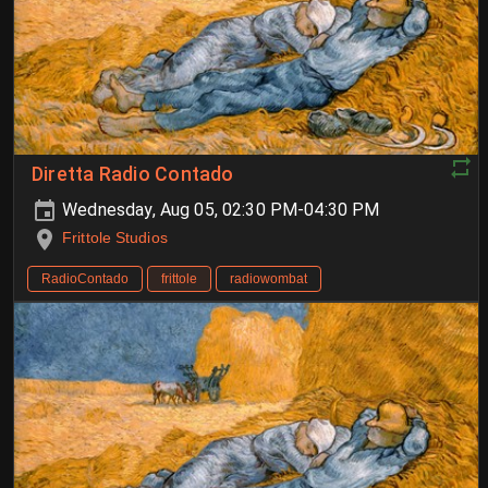
Diretta Radio Contado
Wednesday, Aug 05, 02:30 PM-04:30 PM
Frittole Studios
RadioContado
frittole
radiowombat