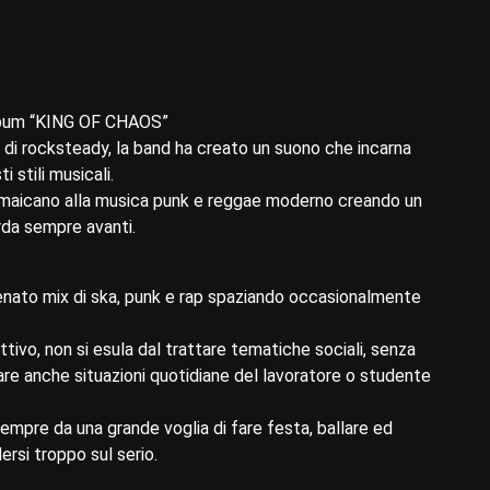
 album “KING OF CHAOS”
 di rocksteady, la band ha creato un suono che incarna
i stili musicali.
iamaicano alla musica punk e reggae moderno creando un
rda sempre avanti.
enato mix di ska, punk e rap spaziando occasionalmente
ttivo, non si esula dal trattare tematiche sociali, senza
tare anche situazioni quotidiane del lavoratore o studente
sempre da una grande voglia di fare festa, ballare ed
dersi troppo sul serio.