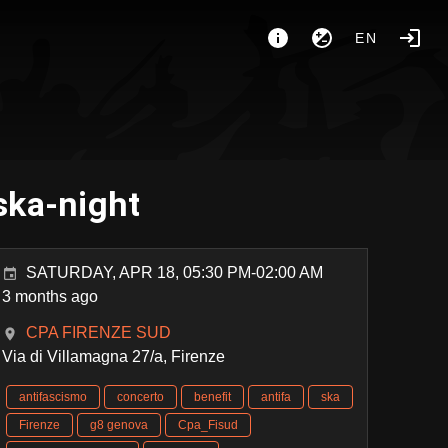
EN
 ska-night
SATURDAY, APR 18, 05:30 PM-02:00 AM
3 months ago
CPA FIRENZE SUD
Via di Villamagna 27/a, Firenze
antifascismo
concerto
benefit
antifa
ska
Firenze
g8 genova
Cpa_Fisud