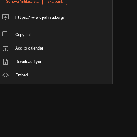
Genova Antifascista
ska-punk
https://www.cpafisud.org/
Copy link
Add to calendar
Download flyer
Embed