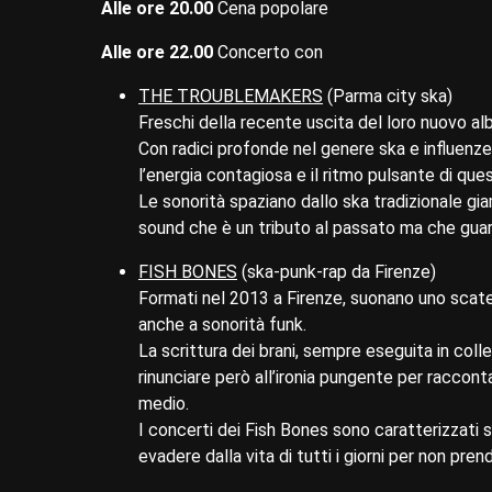
Alle ore 20.00
Cena popolare
Alle ore 22.00
Concerto con
THE TROUBLEMAKERS
(Parma city ska)
Freschi della recente uscita del loro nuovo
Con radici profonde nel genere ska e influenze
l’energia contagiosa e il ritmo pulsante di quest
Le sonorità spaziano dallo ska tradizionale g
sound che è un tributo al passato ma che gua
FISH BONES
(ska-punk-rap da Firenze)
Formati nel 2013 a Firenze, suonano uno scat
anche a sonorità funk.
La scrittura dei brani, sempre eseguita in colle
rinunciare però all’ironia pungente per raccon
medio.
I concerti dei Fish Bones sono caratterizzati 
evadere dalla vita di tutti i giorni per non pren