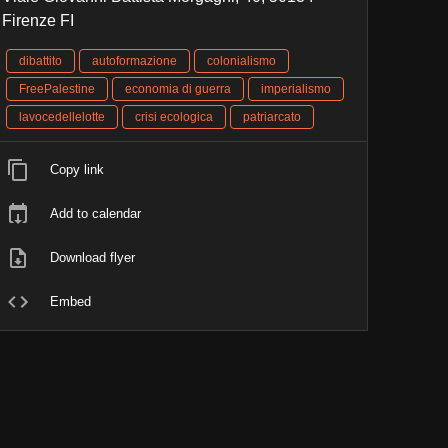
Firenze FI
dibattito
autoformazione
colonialismo
FreePalestine
economia di guerra
imperialismo
lavocedellelotte
crisi ecologica
patriarcato
Copy link
Add to calendar
Download flyer
Embed