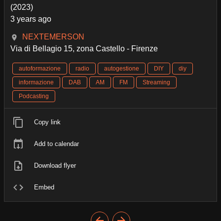
(2023)
3 years ago
NEXTEMERSON
Via di Bellagio 15, zona Castello - Firenze
autoformazione
radio
autogestione
DIY
diy
informazione
DAB
AM
FM
Streaming
Podcasting
Copy link
Add to calendar
Download flyer
Embed