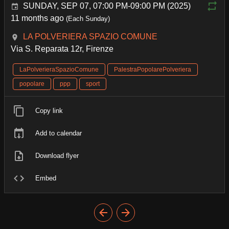
SUNDAY, SEP 07, 07:00 PM-09:00 PM (2025)
11 months ago
(Each Sunday)
LA POLVERIERA SPAZIO COMUNE
Via S. Reparata 12r, Firenze
LaPolverieraSpazioComune
PalestraPopolarePolveriera
popolare
ppp
sport
Copy link
Add to calendar
Download flyer
Embed