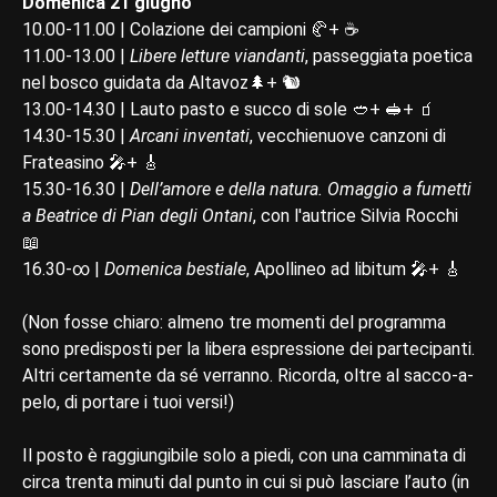
Domenica 21 giugno
10.00-11.00 | Colazione dei campioni 🥐+ ☕
11.00-13.00 |
Libere letture viandanti
, passeggiata poetica
nel bosco guidata da Altavoz🌲+ 🐿️
13.00-14.30 | Lauto pasto e succo di sole 🥙+ 🥪+ 🧃
14.30-15.30 |
Arcani inventati
, vecchienuove canzoni di
Frateasino 🎤+ 🎸
15.30-16.30 |
Dell’amore e della natura. Omaggio a fumetti
a Beatrice di Pian degli Ontani
, con l'autrice Silvia Rocchi
📖
16.30-∞ |
Domenica bestiale
, Apollineo ad libitum 🎤+ 🎸
(Non fosse chiaro: almeno tre momenti del programma
sono predisposti per la libera espressione dei partecipanti.
Altri certamente da sé verranno. Ricorda, oltre al sacco-a-
pelo, di portare i tuoi versi!)
Il posto è raggiungibile solo a piedi, con una camminata di
circa trenta minuti dal punto in cui si può lasciare l’auto (in