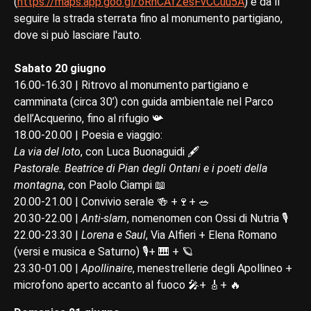
(
https://maps.app.goo.gl/oRnCAfZesFvCCuu5A
) e da lì
seguire la strada sterrata fino al monumento partigiano,
dove si può lasciare l'auto.
Sabato 20 giugno
16.00-16.30 | Ritrovo al monumento partigiano e
camminata (circa 30’) con guida ambientale nel Parco
dell’Acquerino, fino al rifugio 📯
18.00-20.00 | Poesia e viaggio:
La via del loto
, con Luca Buonaguidi 🖋️
Pastorale. Beatrice di Pian degli Ontani e i poeti della
montagna
, con Paolo Ciampi 📖
20.00-21.00 | Convivio serale 🍻 +🍷+ 🥗
20.30-22.00 |
Anti-slam
, nomenomen con Ossi di Nutria 🎙️
22.00-23.30 |
Lorena e Saul
, Via Alfieri + Elena Romano
(versi e musica e Saturno) 🎙️+ 🎹 + 🪐
23.30-01.00 |
Apollinaire
, menestrellerie degli Apollineo +
microfono aperto accanto al fuoco 🎤+ 🎸+ 🔥