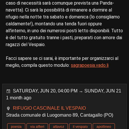
caso di necessità sarà comunque prevista una Panda-
navetta). Ci sarà la possibilità di rimanere a dormire al
rifugio nella notte tra sabato e domenica (lo consigliamo
caldamente!), montando una tenda fuori oppure
all’interno, in uno dei numerosi posti letto disponibili. Tutto
è del tutto gratuito tranne i pasti, preparati con amore dai
ragazzi del Vespaio.
Facci sapere se ci sarai, è importante per organizzarci al
meglio, compila questo modulo:
sagrapoesia.vado.li
SATURDAY, JUN 20, 04:00 PM → SUNDAY, JUN 21
1 month ago
RIFUGIO CASCINALE IL VESPAIO
Strada comunale di Luogomano 89, Cantagallo (PO)
poesia
via alfieri
altavoz
il vespaio
apollineo