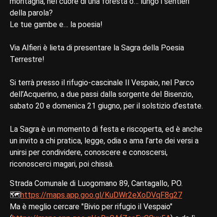
montagna, nel cuore di una foresta o… lungo i sentieri
della parola?
Le tue gambe e… la poesia!
Via Alfieri è lieta di presentare la Sagra della Poesia
Terrestre!
Si terrà presso il rifugio-cascinale Il Vespaio, nel Parco
dell’Acquerino, a due passi dalla sorgente del Bisenzio,
sabato 20 e domenica 21 giugno, per il solstizio d’estate.
La Sagra è un momento di festa e riscoperta, ed è anche
un invito a chi pratica, legge, odia o ama l’arte dei versi a
unirsi per condividere, conoscere e conoscersi,
riconoscerci magari, poi chissà.
Strada Comunale di Luogomano 89, Cantagallo, PO.
🗺️
https://maps.app.goo.gl/KuDWr2eXoDVqF8g27
Ma è meglio cercare "Bivio per rifugio il Vespaio"