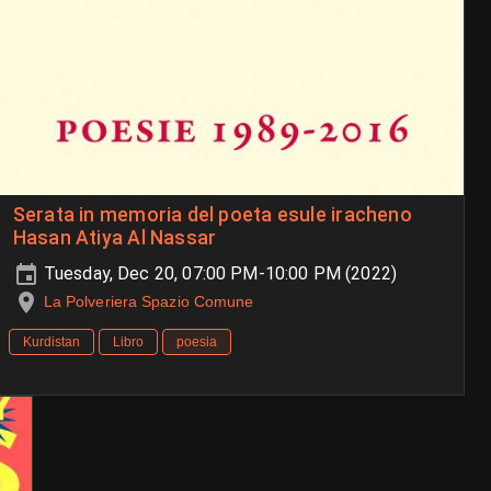
Serata in memoria del poeta esule iracheno
Hasan Atiya Al Nassar
Tuesday, Dec 20, 07:00 PM-10:00 PM (2022)
La Polveriera Spazio Comune
Kurdistan
Libro
poesia