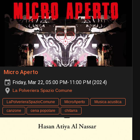
Micro Aperto
Friday, Mar 22, 05:00 PM-11:00 PM (2024)
La Polveriera Spazio Comune
LaPolverieraSpazioComune
MicroAperto
Musica acustica
canzone
cena popolare
chitarra