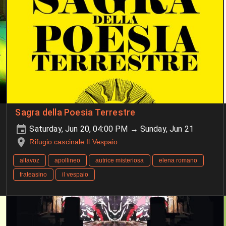
Sagra della Poesia Terrestre
Saturday, Jun 20, 04:00 PM → Sunday, Jun 21
Rifugio cascinale Il Vespaio
altavoz
apollineo
autrice misteriosa
elena romano
frateasino
il vespaio