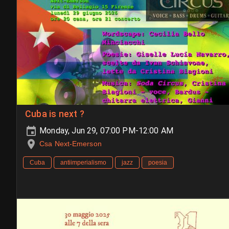
Cuba is next ?
Monday, Jun 29, 07:00 PM-12:00 AM
Csa Next-Emerson
Cuba
antiimperialismo
jazz
poesia