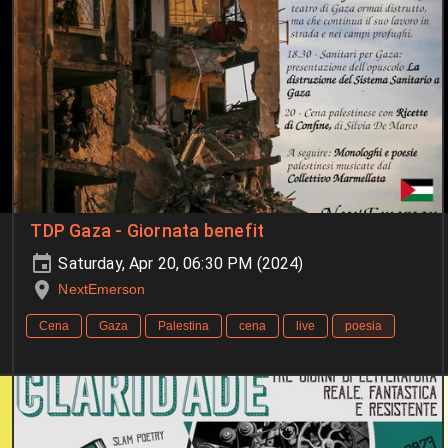
TDP Gaza - Giornata benefit
Saturday, Apr 20, 06:30 PM (2024)
NextEmerson
Cena
Gaza
Palestina
cena
live
poesia