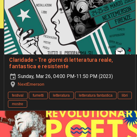
Claridade - Tre giorni di letteratura reale,
fantastica e resistente
Sunday, Mar 26, 04:00 PM-11:50 PM (2023)
NextEmerson
festival
fumetti
letteratura
letteratura fantastica
libri
mostre