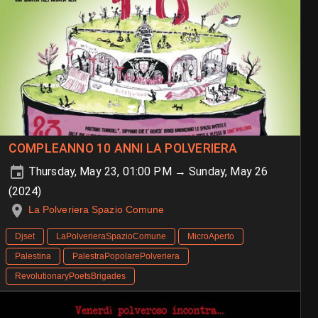
COMPLEANNO 10 ANNI LA POLVERIERA
Thursday, May 23, 01:00 PM → Sunday, May 26
(2024)
La Polveriera Spazio Comune
Djset
LaPolverieraSpazioComune
MicroAperto
Palestina
PalestraPopolarePolveriera
RevolutionaryPoetsBrigades