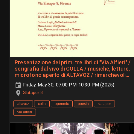
Presentazione dei primi tre libri di "Via Alfieri" /
serigrafia dal vivo di COLLA / musiche, letture,
microfono aperto di ALTAVOZ / rimarchevoli
oggetti
Friday, May 30, 07:00 PM-10:30 PM (2025)
Slataper 8
altavoz
colla
openmic
poesia
slataper
via alfieri