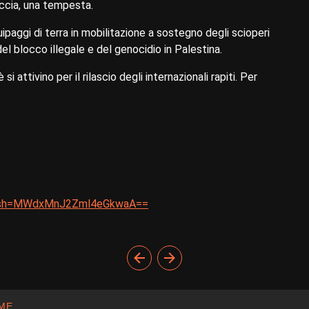
goccia, una tempesta.
ipaggi di terra in mobilitazione a sostegno degli scioperi
del blocco illegale e del genocidio in Palestina.
i attivino per il rilascio degli internazionali rapiti. Per
igsh=MWdxMnJ2Zml4eGkwaA==
ME