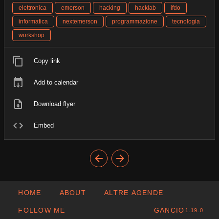
elettronica
emerson
hacking
hacklab
ifdo
informatica
nextemerson
programmazione
tecnologia
workshop
Copy link
Add to calendar
Download flyer
Embed
HOME
ABOUT
ALTRE AGENDE
FOLLOW ME
GANCIO
1.19.0