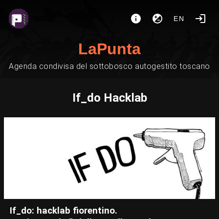
EN
LaPunta
Agenda condivisa del sottobosco autogestito toscano
If_do Hacklab
If_do: hacklab fiorentino.