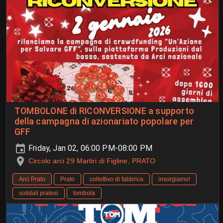
TOMBOLONE di RICONVERSIONE a supporto
della campagna di azionariato popolare per
GFF
Friday, Jan 02, 06:00 PM-08:00 PM
Circolo arci 29 Martiri di Figline, PRATO
Arci Prato
Prato
collettivo di fabbrica
insorgiamo!
solidali pratesi
tombola