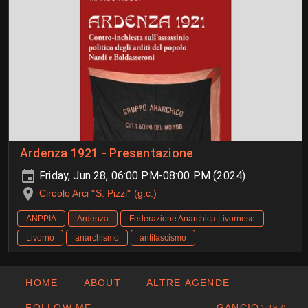
Ardenza 1921 - Presentazione
Friday, Jun 28, 06:00 PM-08:00 PM (2024)
Circolo Arci "S. Pizzi" (g.c.)
ANPPIA
Ardenza
Federazione Anarchica Livornese
Livorno
anarchismo
antifascismo
HOME
ABOUT
ALTRE AGENDE
FOLLOW ME
GANCIO
1.19.0