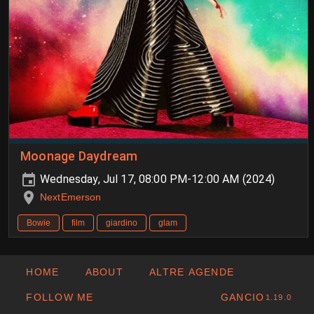
Moonage Daydream
Wednesday, Jul 17, 08:00 PM-12:00 AM (2024)
NextEmerson
Bowie
film
giardino
glam
HOME
ABOUT
ALTRE AGENDE
FOLLOW ME
GANCIO
1.19.0