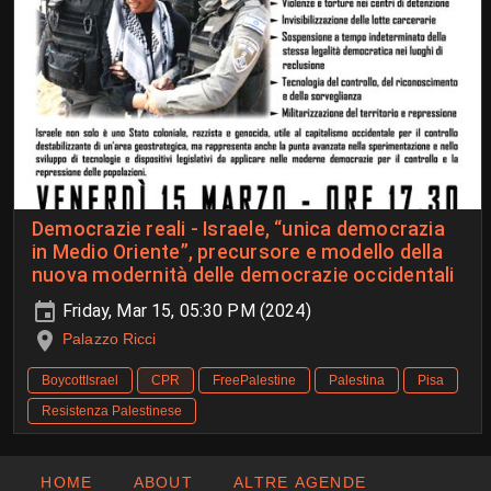
Democrazie reali - Israele, “unica democrazia
in Medio Oriente”, precursore e modello della
nuova modernità delle democrazie occidentali
Friday, Mar 15, 05:30 PM (2024)
Palazzo Ricci
BoycottIsrael
CPR
FreePalestine
Palestina
Pisa
Resistenza Palestinese
HOME
ABOUT
ALTRE AGENDE