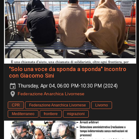
"Solo una voce da sponda a sponda" Incontro
con Giacomo Sini
Thursday, Apr 04, 06:00 PM-10:30 PM (2024)
Federazione Anarchica Livornese
CPR
Federazione Anarchica Livornese
Livorno
Mediterraneo
frontiere
migrazioni