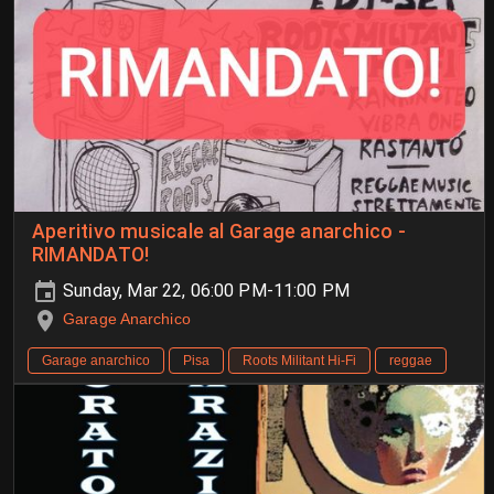
Aperitivo musicale al Garage anarchico -
RIMANDATO!
Sunday, Mar 22, 06:00 PM-11:00 PM
Garage Anarchico
Garage anarchico
Pisa
Roots Militant Hi-Fi
reggae