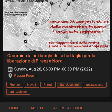
Camminata nei luoghi della battaglia per la
liberazione di Firenze Nord
Sunday, Aug 28, 06:00 PM-08:30 PM (2022)
Piazza Puccini
Firenze
Novoli
Rifredi
San Jacopino
antifascismo
antirazzismo
HOME
ABOUT
ALTRE AGENDE