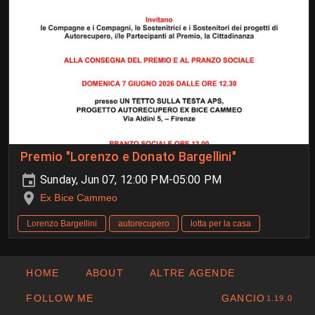
Premio "Lorenzo e Donato Bargellini"
Sunday, Jun 07, 12:00 PM-05:00 PM
Ex Bice Cammeo
Lorenzo Bargellini
autorecupero
lotta per la casa
HOME
ABOUT
ALTRE AGENDE
FOLLOW ME
GANCIO
1.19.0