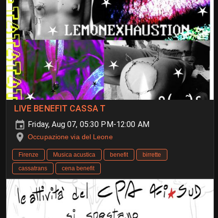
LIVE BENEFIT CASSA T
Friday, Aug 07, 05:30 PM-12:00 AM
Occupazione via del Leone
Firenze
Musica acustica
benefit
birrette
cassatrans
cena benefit