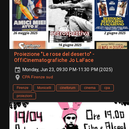
Proiezione "Le rose del deserto" -
OffiCinematografiche Jo LaFace
Monday, Jun 23, 09:30 PM-11:30 PM (2025)
CPA Firenze sud
Firenze
Monicelli
cineforum
cinema
cpa
proiezioni