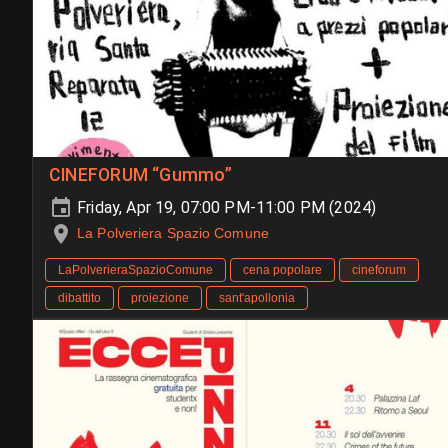
CINEFORUM “Gummo”
Friday, Apr 19, 07:00 PM-11:00 PM (2024)
La Polveriera Spazio Comune
LaPolverieraSpazioComune
cena popolare
cineforum
dibattito
proiezione
sant'apollonia