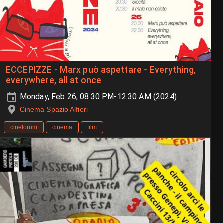
ECCEPIZZE - Marx può aspettare - Everything,
everywhere, all at once
Monday, Feb 26, 08:30 PM-12:30 AM (2024)
Cinema Spazio Alfieri
cineforum
cinema
film