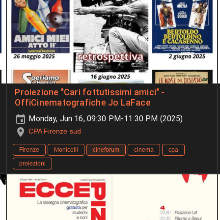
Proiezione "Cari fottutissimi amici" -
OffiCinematografiche Jo LaFace
Monday, Jun 16, 09:30 PM-11:30 PM (2025)
CPA Firenze sud
Firenze
Monicelli
cineforum
cinema
cpa
proiezioni