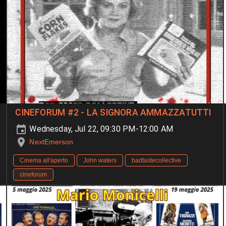
CINEFORUM #2 - LA SIGNORA AMMAZZATUTTI
Wednesday, Jul 22, 09:30 PM-12:00 AM
NextEmerson
Cinema all'aperto
John waters
badtastecollective
cineforum