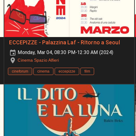
ECCEPIZZE - Palazzina Laf - RItorno a Seoul
Monday, Mar 04, 08:30 PM-12:30 AM (2024)
Cinema Spazio Alfieri
cineforum
cinema
eccepizze
film