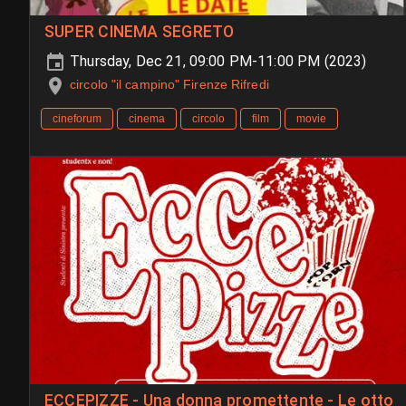
SUPER CINEMA SEGRETO
Thursday, Dec 21, 09:00 PM-11:00 PM (2023)
circolo "il campino" Firenze Rifredi
cineforum
cinema
circolo
film
movie
ECCEPIZZE - Una donna promettente - Le otto