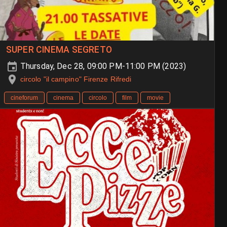
SUPER CINEMA SEGRETO
Thursday, Dec 28, 09:00 PM-11:00 PM (2023)
circolo "il campino" Firenze Rifredi
cineforum
cinema
circolo
film
movie