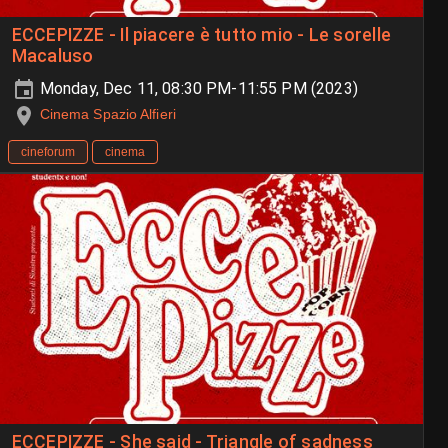
ECCEPIZZE - Il piacere è tutto mio - Le sorelle
Macaluso
Monday, Dec 11, 08:30 PM-11:55 PM (2023)
Cinema Spazio Alfieri
cineforum
cinema
ECCEPIZZE - She said - Triangle of sadness