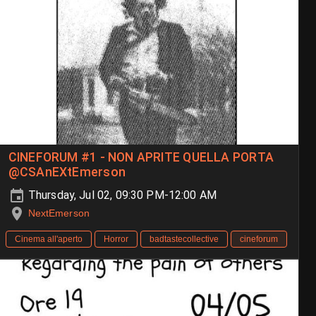
CINEFORUM #1 - NON APRITE QUELLA PORTA
@CSAnEXtEmerson
Thursday, Jul 02, 09:30 PM-12:00 AM
NextEmerson
Cinema all'aperto
Horror
badtastecollective
cineforum