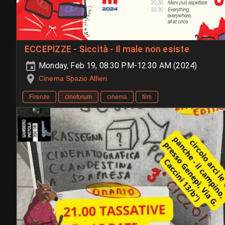
ECCEPIZZE - Siccità - Il male non esiste
Monday, Feb 19, 08:30 PM-12:30 AM (2024)
Cinema Spazio Alfieri
Firenze
cineforum
cinema
film