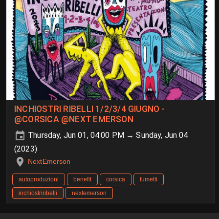
INCHIOSTRI RIBELLI 1/2/3/4 GIUGNO -
@CORSICA @NEXT EMERSON
Thursday, Jun 01, 04:00 PM → Sunday, Jun 04
(2023)
NextEmerson
autoproduzioni
benefit
corsica
fumetti
inchiostriribelli
nextemerson