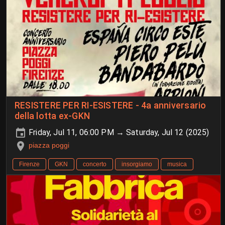
RESISTERE PER RI-ESISTERE - 4a anniversario
della lotta ex-GKN
Friday, Jul 11, 06:00 PM → Saturday, Jul 12 (2025)
piazza poggi
Firenze
GKN
concerto
insorgiamo
musica