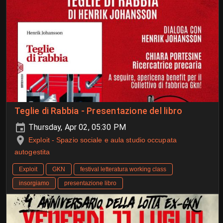
Teglie di Rabbia - Presentazione del libro
Thursday, Apr 02, 05:30 PM
Exploit - Spazio sociale e aula studio occupata
autogestita
Exploit
GKN
festival letteratura working class
insorgiamo
presentazione libro