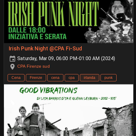
Irish Punk Night @CPA Fi-Sud
Saturday, Mar 09, 06:00 PM-01:00 AM (2024)
CPA Firenze sud
Cena
Firenze
cena
cpa
irlanda
punk